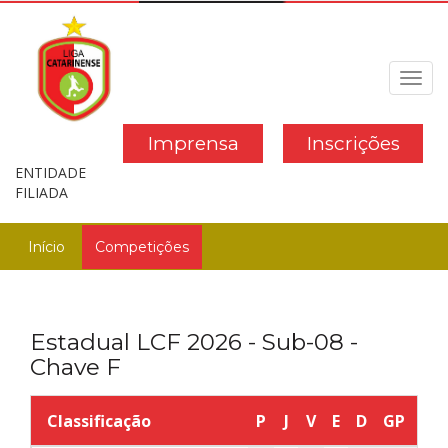
Toggl
navig
Imprensa
Inscrições
ENTIDADE
FILIADA
Início
Competições
Estadual LCF 2026 - Sub-08 -
Chave F
Classificação
P
J
V
E
D
GP
GC