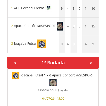
1
ACF Coronel Freitas
9
4
3
0
1
10
7
2
Apaca Concórdia/SESPORT
9
4
3
0
1
15
8
3
Joaçaba Futsal
0
4
0
0
4
5
15
1ª Rodada
<
>
Joaçaba Futsal
1
x
6
Apaca Concórdia/SESPORT
Ginásio AABB
Joaçaba
04/07/26 - 15:00