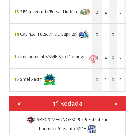
13
SER Juventude/Futsal Lindóia
3
2
1
0
1
14
Capinzal Futsal/FME Capinzal
0
2
0
0
2
15
Independente/SME São Domingos
0
2
0
0
2
16
Smel Xaxim
0
2
0
0
2
1ª Rodada
<
>
ABEC/CME/UNOESC
3
x
5
Futsal São
Lourenço/Casa do MDF