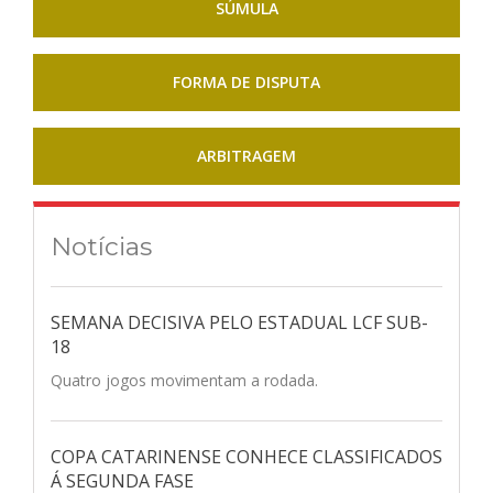
SÚMULA
Capinzal Futsal/FME Capinzal
0
x
2
CME/APA
FORMA DE DISPUTA
Futsal Faxinal dos Guedes
Ginásio Dileto Bertaioli
Capinzal
ARBITRAGEM
26/10/24 - 19:00
Campos Novos Futsal
3
x
8
C5 Futsal
Notícias
Ginásio Humberto Calgaro
Campos Novos
29/10/24 - 18:00
SEMANA DECISIVA PELO ESTADUAL LCF SUB-
18
Quatro jogos movimentam a rodada.
COPA CATARINENSE CONHECE CLASSIFICADOS
Á SEGUNDA FASE