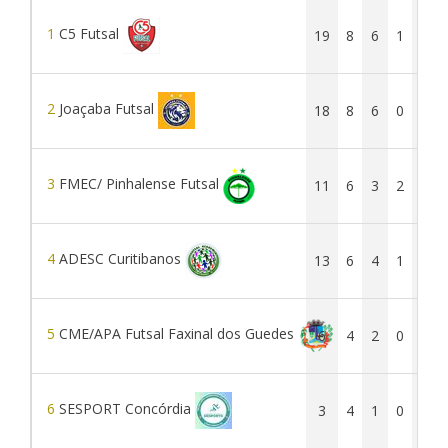
1
C5 Futsal
19
8
6
1
1
2
Joaçaba Futsal
18
8
6
0
2
3
FMEC/ Pinhalense Futsal
11
6
3
2
1
4
ADESC Curitibanos
13
6
4
1
1
5
CME/APA Futsal Faxinal dos Guedes
6
4
2
0
2
6
SESPORT Concórdia
3
4
1
0
3