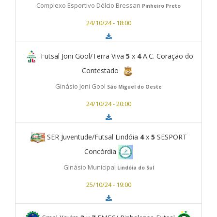
Complexo Esportivo Délcio Bressan
Pinheiro Preto
24/10/24 - 18:00
Futsal Joni Gool/Terra Viva
5
x
4
A.C. Coração do
Contestado
Ginásio Joni Gool
São Miguel do Oeste
24/10/24 - 20:00
SER Juventude/Futsal Lindóia
4
x
5
SESPORT
Concórdia
Ginásio Municipal
Lindóia do Sul
25/10/24 - 19:00