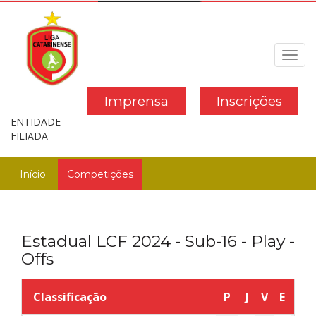
Toggl
navig
Imprensa
Inscrições
ENTIDADE
FILIADA
Início
Competições
Estadual LCF 2024 - Sub-16 - Play -
Offs
Classificação
P
J
V
E
D