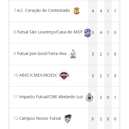
7
A.C. Coração do Contestado
4
4
1
1
2
8
Futsal São Lourenço/Casa do MDF
3
4
1
0
3
9
Futsal Joni Gool/Terra Viva
3
2
1
0
1
10
ABEC/CME/UNOESC
3
2
1
0
1
11
Impacto Futsal/CME Abelardo Luz
1
2
0
1
1
12
Campos Novos Futsal
0
2
0
0
2