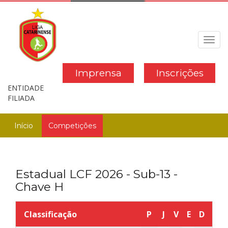
Toggl
navig
Imprensa
Inscrições
ENTIDADE
FILIADA
Início
Competições
Estadual LCF 2026 - Sub-13 -
Chave H
Classificação
P
J
V
E
D
GP