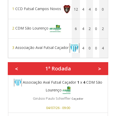
1
CCD Futsal Campos Novos
12
4
4
0
0
14
2
CDM São Lourenço
6
4
2
0
2
8
3
Associação Avaí Futsal Caçador
0
4
0
0
4
3
1ª Rodada
<
>
Associação Avaí Futsal Caçador
1
x
4
CDM São
Lourenço
Ginásio Paulo Schieffler
Caçador
04/07/26 - 09:00