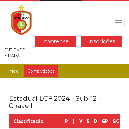
Toggl
navig
Imprensa
Inscrições
ENTIDADE
FILIADA
Início
Competições
Estadual LCF 2024 - Sub-12 -
Chave I
Classificação
P
J
V
E
D
GP
GC
S