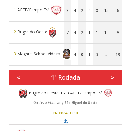
1
ACEF/Campo Erê
8
4
2
2
0
15
6
9
2
Bugre do Oeste
7
4
2
1
1
14
9
5
3
Magnus School Videira
1
4
0
1
3
5
19
-1
1ª Rodada
<
>
Bugre do Oeste
3
x
3
ACEF/Campo Erê
Ginásio Guarany
São Miguel do Oeste
31/08/24 - 08:30