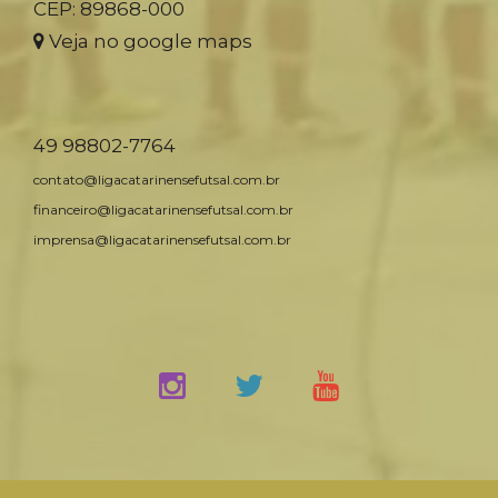
CEP: 89868-000
Veja no google maps
49 98802-7764
contato@ligacatarinensefutsal.com.br
financeiro@ligacatarinensefutsal.com.br
imprensa@ligacatarinensefutsal.com.br