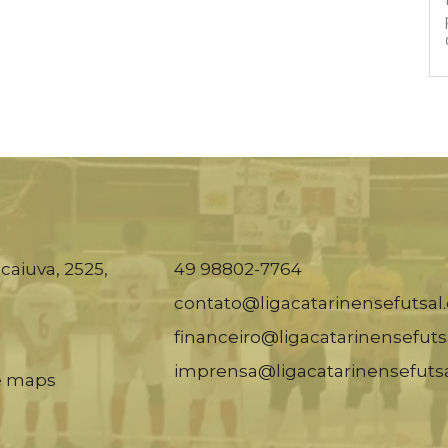
caiuva, 2525,
49 98802-7764
contato@ligacatarinensefutsal
financeiro@ligacatarinensefuts
imprensa@ligacatarinensefuts
e maps