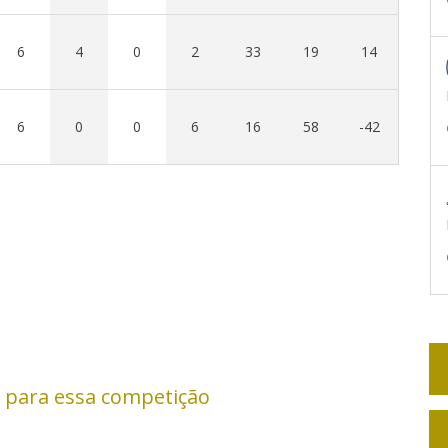
6
4
0
2
33
19
14
6
0
0
6
16
58
-42
 para essa competição