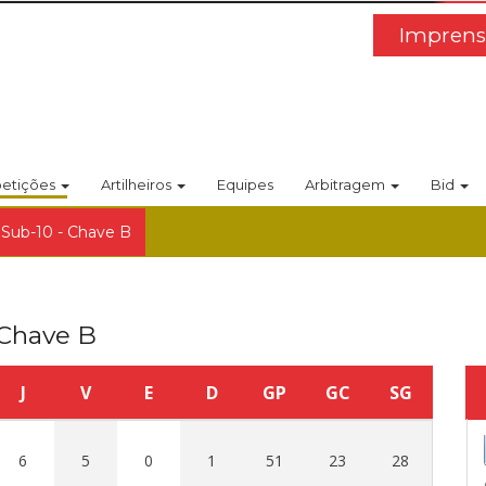
Imprens
etições
Artilheiros
Equipes
Arbitragem
Bid
 Sub-10 - Chave B
 Chave B
J
V
E
D
GP
GC
SG
6
5
0
1
51
23
28