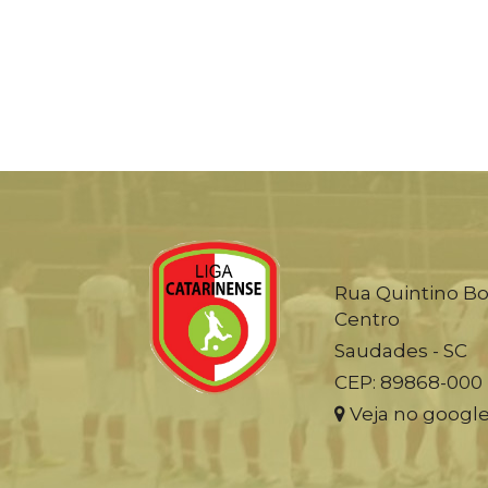
Rua Quintino Bo
Centro
Saudades - SC
CEP: 89868-000
Veja no googl