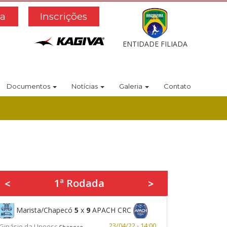
a
Inscrições
ENTIDADE FILIADA
Documentos
Notícias
Galeria
Contato
1ª Rodada
<
>
Marista/Chapecó
5
x
9
APACH CRC
23/04/22 - 14:00
Ginásio da Unoesc
Chapeco