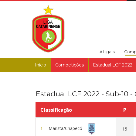
A Liga
Comp
Início
Competições
Estadual LCF 2022 -
Estadual LCF 2022 - Sub-10 -
Classificação
P
1
Marista/Chapecó
15