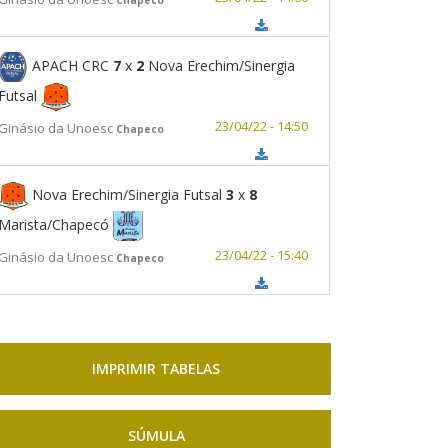
APACH CRC
7
x
2
Nova Erechim/Sinergia
Futsal
23/04/22 - 14:50
Ginásio da Unoesc
Chapeco
Nova Erechim/Sinergia Futsal
3
x
8
Marista/Chapecó
23/04/22 - 15:40
Ginásio da Unoesc
Chapeco
IMPRIMIR TABELAS
SÚMULA