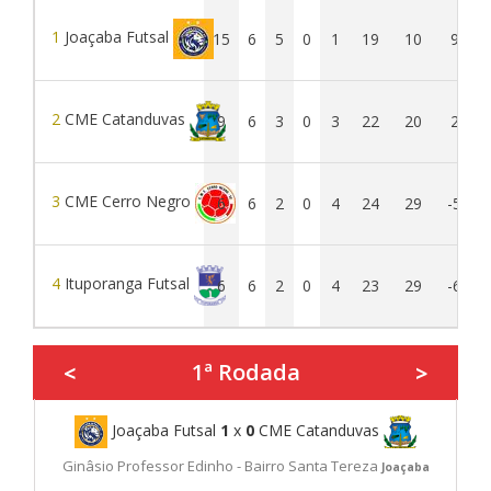
1
Joaçaba Futsal
15
6
5
0
1
19
10
9
2
CME Catanduvas
9
6
3
0
3
22
20
2
3
CME Cerro Negro
6
6
2
0
4
24
29
-5
4
Ituporanga Futsal
6
6
2
0
4
23
29
-6
1ª Rodada
<
>
Joaçaba Futsal
1
x
0
CME Catanduvas
Ginâsio Professor Edinho - Bairro Santa Tereza
Joaçaba