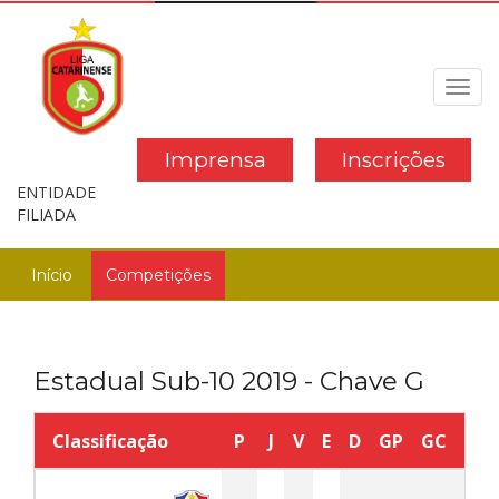
Toggl
navig
Imprensa
Inscrições
ENTIDADE
FILIADA
Início
Competições
Estadual Sub-10 2019 - Chave G
Classificação
P
J
V
E
D
GP
GC
SG