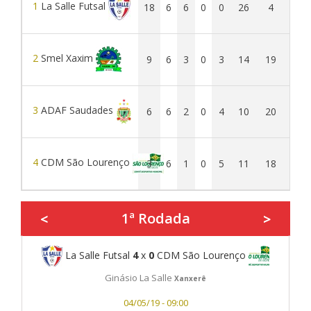
1
La Salle Futsal
18
6
6
0
0
26
4
22
2
Smel Xaxim
9
6
3
0
3
14
19
-5
3
ADAF Saudades
6
6
2
0
4
10
20
-10
4
CDM São Lourenço
3
6
1
0
5
11
18
-7
1ª Rodada
<
>
La Salle Futsal
4
x
0
CDM São Lourenço
Ginásio La Salle
Xanxerê
04/05/19 - 09:00