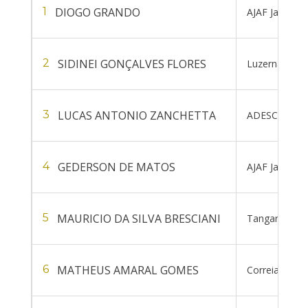
DIOGO GRANDO
1
AJAF Jardinóp
SIDINEI GONÇALVES FLORES
2
Luzerna Futsa
LUCAS ANTONIO ZANCHETTA
3
ADESC São C
GEDERSON DE MATOS
4
AJAF Jardinóp
MAURICIO DA SILVA BRESCIANI
5
Tangará Futsa
MATHEUS AMARAL GOMES
6
Correia Pinto