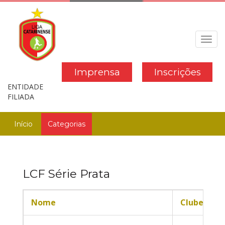
Toggl
navig
Imprensa
Inscrições
ENTIDADE
FILIADA
Início
Categorias
LCF Série Prata
Nome
Clube