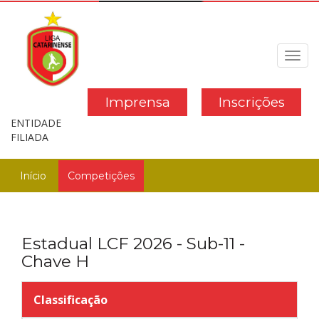
Toggl
navig
Imprensa
Inscrições
ENTIDADE
FILIADA
Início
Competições
Estadual LCF 2026 - Sub-11 -
Chave H
Classificação