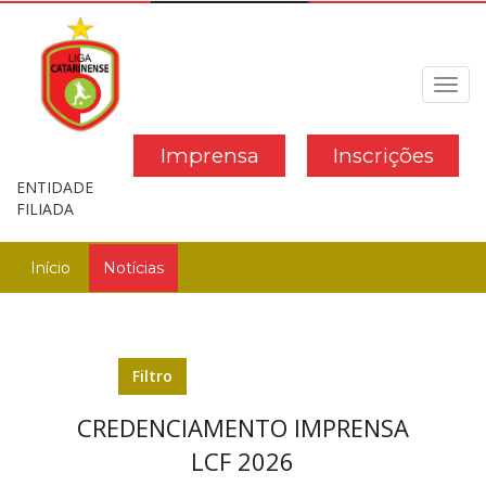
Toggl
navig
Imprensa
Inscrições
ENTIDADE
FILIADA
Início
Notícias
Filtro
CREDENCIAMENTO IMPRENSA
LCF 2026