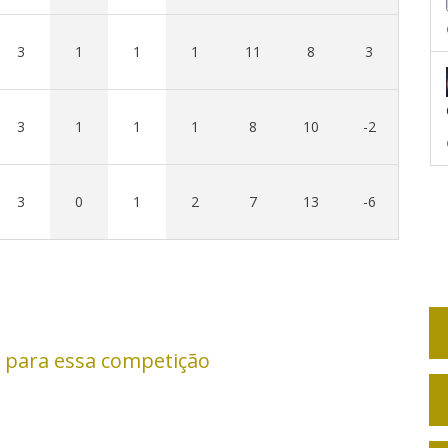
3
1
1
1
11
8
3
3
1
1
1
8
10
-2
3
0
1
2
7
13
-6
 para essa competição