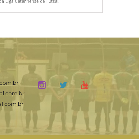
da Liga Catarinense de Futsal.
.com.br
al.com.br
al.com.br