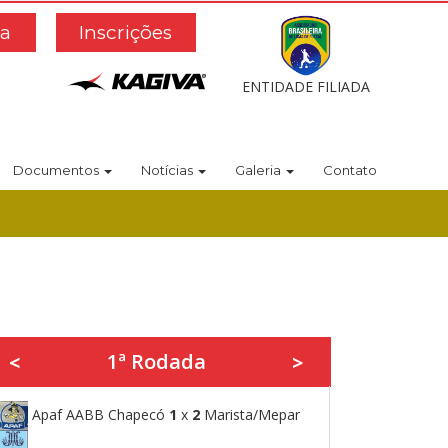
a
Inscrições
ENTIDADE FILIADA
Documentos
Notícias
Galeria
Contato
1ª Rodada
<
>
Apaf AABB Chapecó
1
x
2
Marista/Mepar