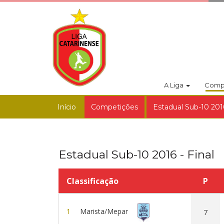
A Liga
Comp
Início
Competições
Estadual Sub-10 2016
Estadual Sub-10 2016 - Final
Classificação
P
1
Marista/Mepar
7