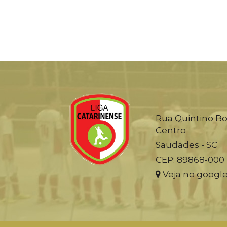
Rua Quintino Bo
Centro
Saudades - SC
CEP: 89868-000
Veja no googl