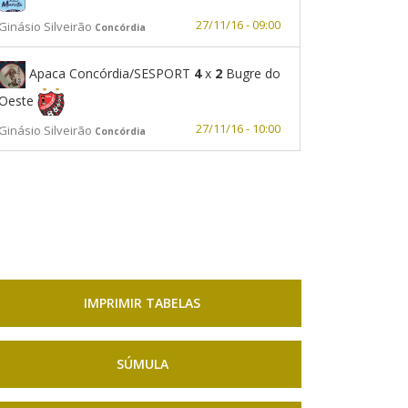
27/11/16 - 09:00
Ginásio Silveirão
Concórdia
Apaca Concórdia/SESPORT
4
x
2
Bugre do
Oeste
27/11/16 - 10:00
Ginásio Silveirão
Concórdia
IMPRIMIR TABELAS
SÚMULA