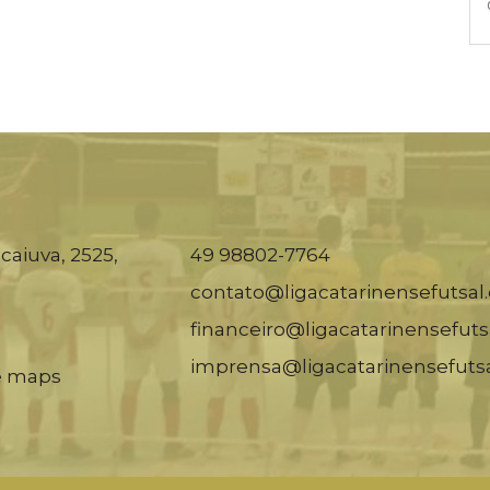
caiuva, 2525,
49 98802-7764
contato@ligacatarinensefutsal
financeiro@ligacatarinensefuts
imprensa@ligacatarinensefuts
e maps