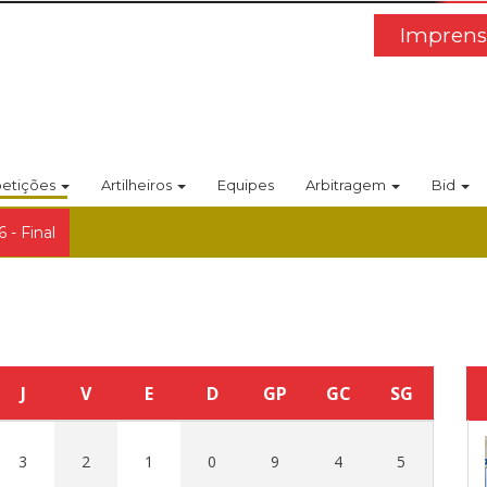
Imprens
etições
Artilheiros
Equipes
Arbitragem
Bid
 - Final
J
V
E
D
GP
GC
SG
3
2
1
0
9
4
5