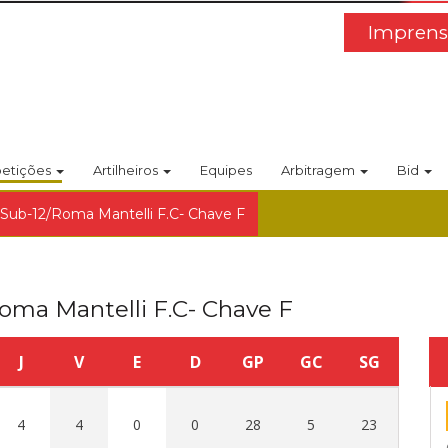
Imprens
etições
Artilheiros
Equipes
Arbitragem
Bid
 Sub-12/Roma Mantelli F.C- Chave F
oma Mantelli F.C- Chave F
J
V
E
D
GP
GC
SG
4
4
0
0
28
5
23