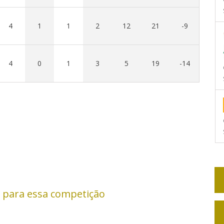
4
1
1
2
12
21
-9
4
0
1
3
5
19
-14
 para essa competição