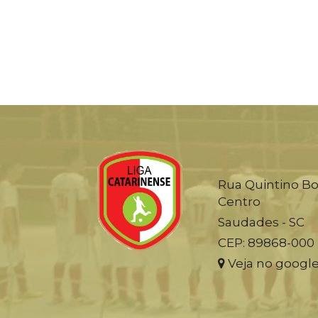
Rua Quintino Bo
Centro
Saudades - SC
CEP: 89868-000
Veja no googl