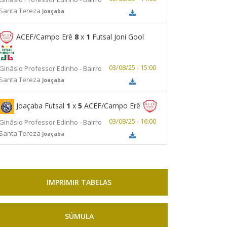
Santa Tereza
Joaçaba
ACEF/Campo Erê
8
x
1
Futsal Joni Gool
03/08/25 - 15:00
Ginâsio Professor Edinho - Bairro
Santa Tereza
Joaçaba
Joaçaba Futsal
1
x
5
ACEF/Campo Erê
03/08/25 - 16:00
Ginâsio Professor Edinho - Bairro
Santa Tereza
Joaçaba
IMPRIMIR TABELAS
SÚMULA