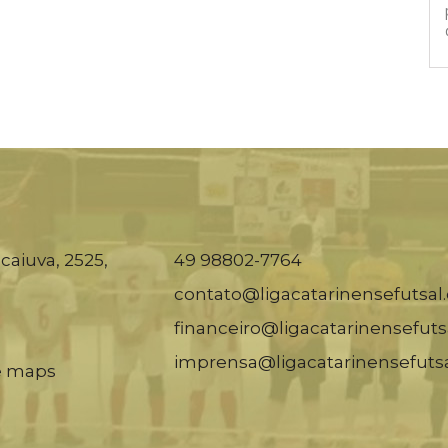
caiuva, 2525,
49 98802-7764
contato@ligacatarinensefutsal
financeiro@ligacatarinensefuts
imprensa@ligacatarinensefuts
e maps