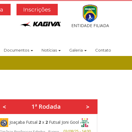
a
Inscrições
ENTIDADE FILIADA
Documentos
Notícias
Galeria
Contato
1ª Rodada
<
>
Joaçaba Futsal
2
x
2
Futsal Joni Gool
03/08/25 - 14:00
Ginâsio Professor Edinho - Bairro