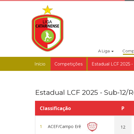
A Liga
Comp
Início
Competições
Estadual LCF 2025 -
Estadual LCF 2025 - Sub-12/R
Classificação
P
1
ACEF/Campo Erê
12