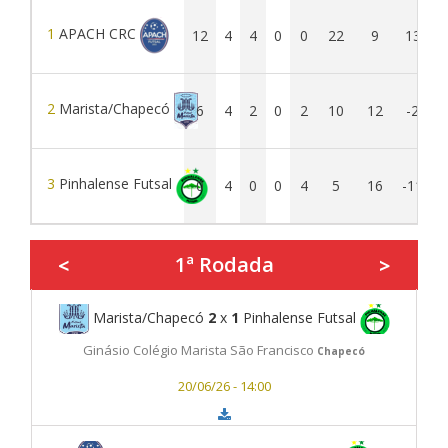
1
APACH CRC
12
4
4
0
0
22
9
13
2
Marista/Chapecó
6
4
2
0
2
10
12
-2
3
Pinhalense Futsal
0
4
0
0
4
5
16
-11
1ª Rodada
<
>
Marista/Chapecó
2
x
1
Pinhalense Futsal
Ginásio Colégio Marista São Francisco
Chapecó
20/06/26 - 14:00