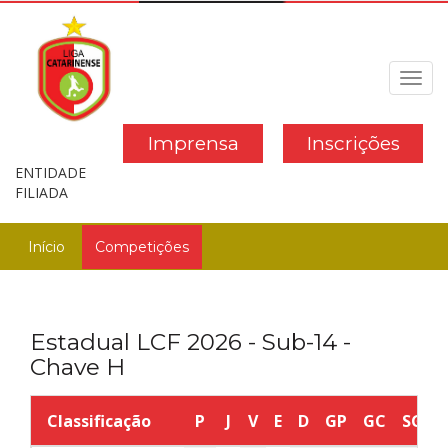
Toggl
navig
Imprensa
Inscrições
ENTIDADE
FILIADA
Início
Competições
Estadual LCF 2026 - Sub-14 -
Chave H
Classificação
P
J
V
E
D
GP
GC
SG