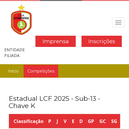
Toggl
navig
Imprensa
Inscrições
ENTIDADE
FILIADA
Início
Competições
Estadual LCF 2025 - Sub-13 -
Chave K
Classificação
P
J
V
E
D
GP
GC
SG