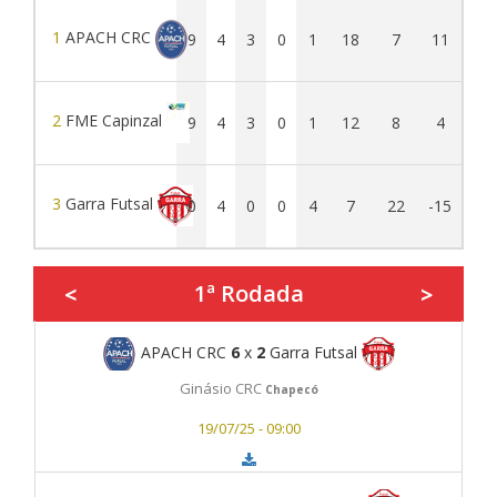
1
APACH CRC
9
4
3
0
1
18
7
11
2
FME Capinzal
9
4
3
0
1
12
8
4
3
Garra Futsal
0
4
0
0
4
7
22
-15
1ª Rodada
<
>
APACH CRC
6
x
2
Garra Futsal
Ginásio CRC
Chapecó
19/07/25 - 09:00