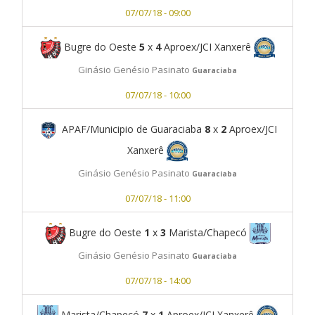
07/07/18 - 09:00
Bugre do Oeste
5
x
4
Aproex/JCI Xanxerê
Ginásio Genésio Pasinato
Guaraciaba
07/07/18 - 10:00
APAF/Municipio de Guaraciaba
8
x
2
Aproex/JCI
Xanxerê
Ginásio Genésio Pasinato
Guaraciaba
07/07/18 - 11:00
Bugre do Oeste
1
x
3
Marista/Chapecó
Ginásio Genésio Pasinato
Guaraciaba
07/07/18 - 14:00
Marista/Chapecó
7
x
1
Aproex/JCI Xanxerê