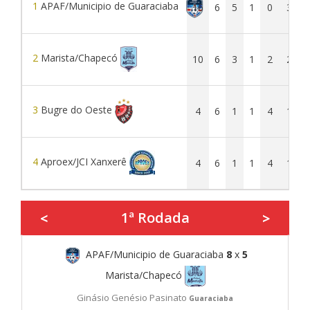
1
APAF/Municipio de Guaraciaba
16
6
5
1
0
30
2
Marista/Chapecó
10
6
3
1
2
25
3
Bugre do Oeste
4
6
1
1
4
13
4
Aproex/JCI Xanxerê
4
6
1
1
4
12
1ª Rodada
<
>
APAF/Municipio de Guaraciaba
8
x
5
Marista/Chapecó
Ginásio Genésio Pasinato
Guaraciaba