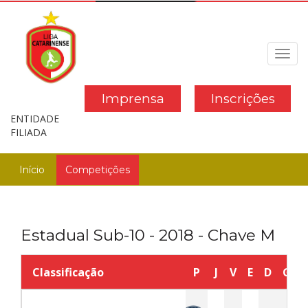
Toggl
navig
Imprensa
Inscrições
ENTIDADE
FILIADA
Início
Competições
Estadual Sub-10 - 2018 - Chave M
Classificação
P
J
V
E
D
GP