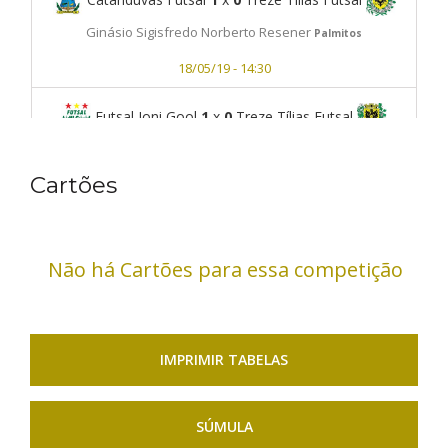
Ginásio Sigisfredo Norberto Resener
Palmitos
18/05/19 - 14:30
Futsal Joni Gool
1
x
0
Treze Tílias Futsal
Ginásio Sigisfredo Norberto Resener
Palmitos
Cartões
18/05/19 - 15:30
Não há Cartões para essa competição
IMPRIMIR TABELAS
SÚMULA