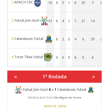
1
APACH CRC
16
6
5
1
0
35
7
28
2
Futsal Joni Gool
13
6
4
1
1
21
14
7
3
Catanduvas Futsal
6
6
2
0
4
6
35
-29
4
Treze Tílias Futsal
0
6
0
0
6
0
6
-6
1ª Rodada
<
>
Futsal Joni Gool
8
x
1
Catanduvas Futsal
Ginásio Joni Gool
São Miguel do Oeste
18/05/19 - 09:00