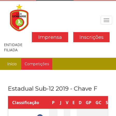
Toggl
navig
Imprensa
Inscrições
ENTIDADE
FILIADA
Início
Competições
Estadual Sub-12 2019 - Chave F
Classificação
P
J
V
E
D
GP
GC
SG