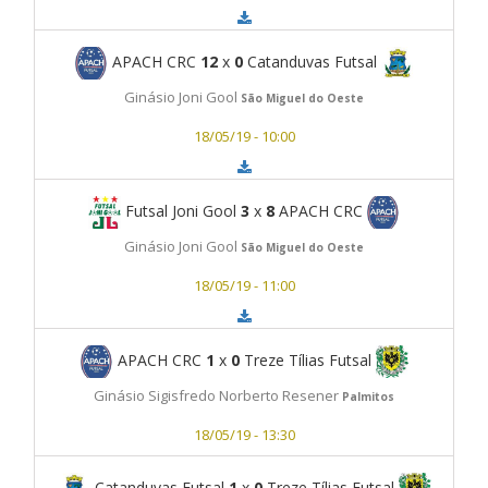
APACH CRC
12
x
0
Catanduvas Futsal
Ginásio Joni Gool
São Miguel do Oeste
18/05/19 - 10:00
Futsal Joni Gool
3
x
8
APACH CRC
Ginásio Joni Gool
São Miguel do Oeste
18/05/19 - 11:00
APACH CRC
1
x
0
Treze Tílias Futsal
Ginásio Sigisfredo Norberto Resener
Palmitos
18/05/19 - 13:30
Catanduvas Futsal
1
x
0
Treze Tílias Futsal