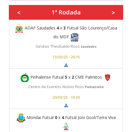
1ª Rodada
<
>
ADAF Saudades
4
x
3
Futsal São Lourenço/Casa
do MDF
Ginásio Theobaldo Roos
Saudades
13/03/25 - 20:15
Pinhalense Futsal
5
x
2
CME Palmitos
Centro de Eventos Aloísio Floss
Pinhalzinho
20/03/25 - 19:30
Mondai Futsal
0
x
4
Futsal Joni Gool/Terra Viva