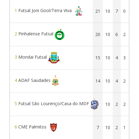
1
Futsal Joni Gool/Terra Viva
21
10
7
0
3
2
Pinhalense Futsal
20
10
6
2
2
3
Mondai Futsal
15
10
4
3
3
4
ADAF Saudades
14
10
4
2
4
5
Futsal São Lourenço/Casa do MDF
8
10
2
2
6
6
CME Palmitos
7
10
2
1
7