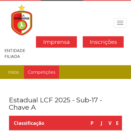
Toggl
navig
Imprensa
Inscrições
ENTIDADE
FILIADA
Início
Competições
Estadual LCF 2025 - Sub-17 -
Chave A
Classificação
P
J
V
E
D