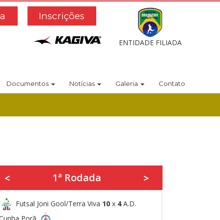
a
Inscrições
ENTIDADE FILIADA
Documentos
Notícias
Galeria
Contato
1ª Rodada
<
>
Futsal Joni Gool/Terra Viva
10
x
4
A.D.
Cunha Porã