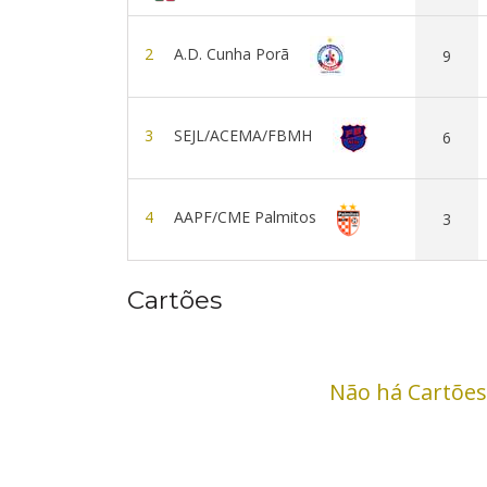
2
A.D. Cunha Porã
9
3
SEJL/ACEMA/FBMH
6
4
AAPF/CME Palmitos
3
Cartões
Não há Cartões