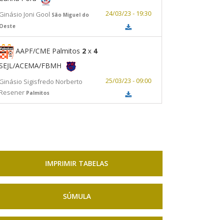
24/03/23 - 19:30
Ginásio Joni Gool
São Miguel do
Oeste
AAPF/CME Palmitos
2
x
4
SEJL/ACEMA/FBMH
25/03/23 - 09:00
Ginásio Sigisfredo Norberto
Resener
Palmitos
IMPRIMIR TABELAS
SÚMULA