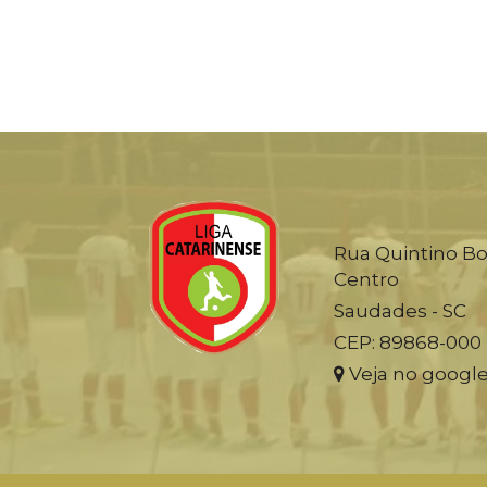
Rua Quintino Bo
Centro
Saudades - SC
CEP: 89868-000
Veja no googl