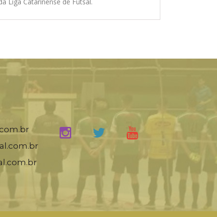
da Liga Catarinense de Futsal.
.com.br
al.com.br
al.com.br