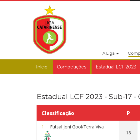
A Liga
Comp
Início
Competições
Estadual LCF 2023 -
Estadual LCF 2023 - Sub-17 -
Classificação
P
1
Futsal Joni Gool/Terra Viva
18