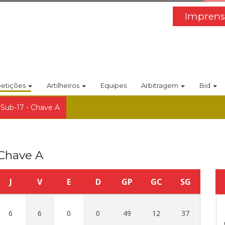
Imprens
etições
Artilheiros
Equipes
Arbitragem
Bid
 Sub-17 - Chave A
 Chave A
J
V
E
D
GP
GC
SG
6
6
0
0
49
12
37