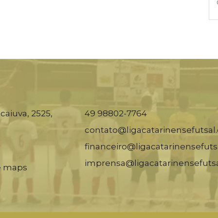
caiuva, 2525,
49 98802-7764
contato@ligacatarinensefutsal
financeiro@ligacatarinensefuts
imprensa@ligacatarinensefuts
e maps