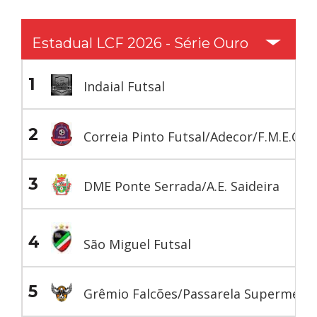
Estadual LCF 2026 - Série Ouro
1
Indaial Futsal
2
Correia Pinto Futsal/Adecor/F.M.E.C.
3
DME Ponte Serrada/A.E. Saideira
4
São Miguel Futsal
5
Grêmio Falcões/Passarela Supermerc