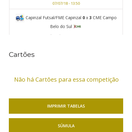
07/07/18 - 13:50
Capinzal Futsal/FME Capinzal
0
x
3
CME Campo
Belo do Sul
Ginásio do Sesi
Concordia
07/07/18 - 14:40
Cartões
ACF Concórdia
2
x
5
Jaraguá Futsal
Ginásio do Sesi
Concordia
Não há Cartões para essa competição
07/07/18 - 15:30
IMPRIMIR TABELAS
SÚMULA