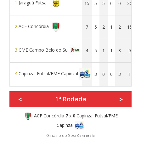
1
Jaraguá Futsal
15
5
5
0
0
30
2
ACF Concórdia
7
5
2
1
2
15
3
CME Campo Belo do Sul
4
5
1
1
3
9
4
Capinzal Futsal/FME Capinzal
0
3
0
0
3
1
1ª Rodada
<
>
ACF Concórdia
7
x
0
Capinzal Futsal/FME
Capinzal
Ginásio do Sesi
Concordia