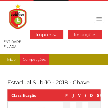
Toggl
navig
Imprensa
Inscrições
ENTIDADE
FILIADA
Início
Competições
Estadual Sub-10 - 2018 - Chave L
Classificação
P
J
V
E
D
GP