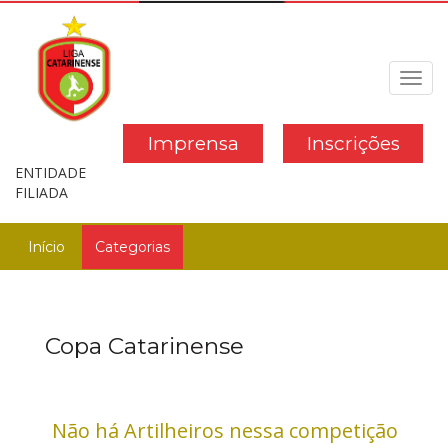
Toggl
navig
Imprensa
Inscrições
ENTIDADE
FILIADA
Início
Categorias
Copa Catarinense
Não há Artilheiros nessa competição