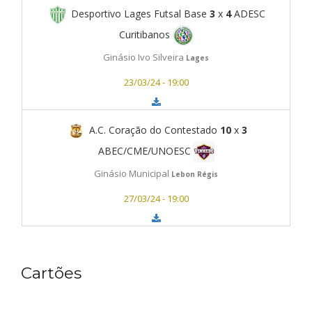
Desportivo Lages Futsal Base
3
x
4
ADESC
Curitibanos
Ginásio Ivo Silveira
Lages
23/03/24 - 19:00
A.C. Coração do Contestado
10
x
3
ABEC/CME/UNOESC
Ginásio Municipal
Lebon Régis
27/03/24 - 19:00
Cartões