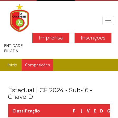
Toggl
navig
Imprensa
Inscrições
ENTIDADE
FILIADA
Início
Competições
Estadual LCF 2024 - Sub-16 -
Chave D
Classificação
P
J
V
E
D
GP