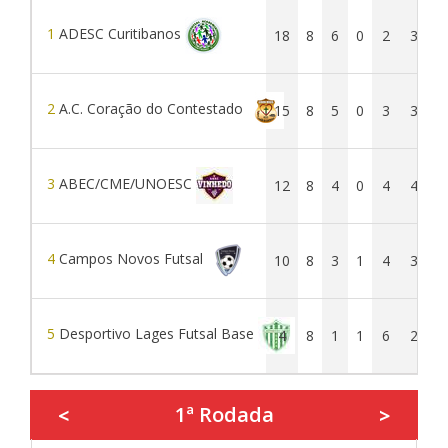
1
ADESC Curitibanos
18
8
6
0
2
37
2
A.C. Coração do Contestado
15
8
5
0
3
39
3
ABEC/CME/UNOESC
12
8
4
0
4
46
4
Campos Novos Futsal
10
8
3
1
4
39
5
Desportivo Lages Futsal Base
4
8
1
1
6
22
1ª Rodada
<
>