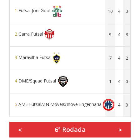
1
Futsal Joni Gool
10
4
3
1
2
Garra Futsal
9
4
3
0
3
Maravilha Futsal
7
4
2
1
4
DME/Squad Futsal
1
4
0
1
5
AME Futsal/ZN Móveis/Inove Engenharia
1
4
0
1
6ª Rodada
<
>