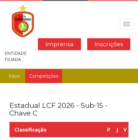
Toggl
navig
Imprensa
Inscrições
ENTIDADE
FILIADA
Início
Competições
Estadual LCF 2026 - Sub-15 -
Chave C
Classificação
P
J
V
E