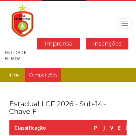
Toggl
navig
Imprensa
Inscrições
ENTIDADE
FILIADA
Início
Competições
Estadual LCF 2026 - Sub-14 -
Chave F
Classificação
P
J
V
E
D