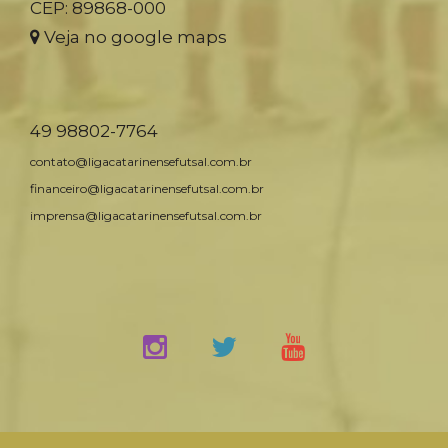
CEP: 89868-000
Veja no google maps
49 98802-7764
contato@ligacatarinensefutsal.com.br
financeiro@ligacatarinensefutsal.com.br
imprensa@ligacatarinensefutsal.com.br