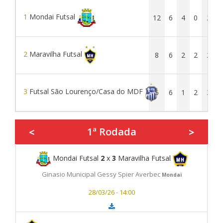
1
Mondai Futsal
12
6
4
0
2
2
Maravilha Futsal
8
6
2
2
2
3
Futsal São Lourenço/Casa do MDF
5
6
1
2
3
1ª Rodada
<
>
Mondai Futsal
2
x
3
Maravilha Futsal
Ginasio Municipal Gessy Spier Averbec
Mondai
28/03/26 - 14:00