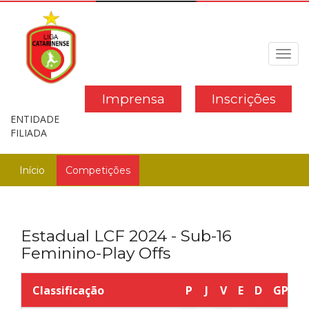
Toggl
navig
Imprensa
Inscrições
ENTIDADE
FILIADA
Início
Competições
Estadual LCF 2024 - Sub-16
Feminino-Play Offs
Classificação
P
J
V
E
D
GP
G