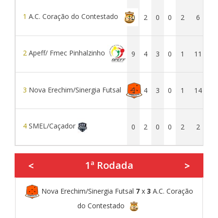
1
A.C. Coração do Contestado
0
2
0
0
2
6
1
2
Apeff/ Fmec Pinhalzinho
9
4
3
0
1
11
3
Nova Erechim/Sinergia Futsal
9
4
3
0
1
14
1
4
SMEL/Caçador
0
2
0
0
2
2
1ª Rodada
<
>
Nova Erechim/Sinergia Futsal
7
x
3
A.C. Coração
do Contestado