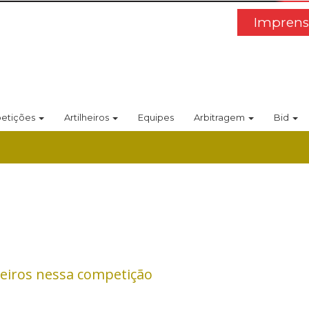
Imprens
etições
Artilheiros
Equipes
Arbitragem
Bid
heiros nessa competição