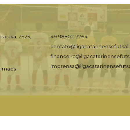
caiuva, 2525,
49 98802-7764
contato@ligacatarinensefutsal
financeiro@ligacatarinensefuts
imprensa@ligacatarinensefuts
e maps