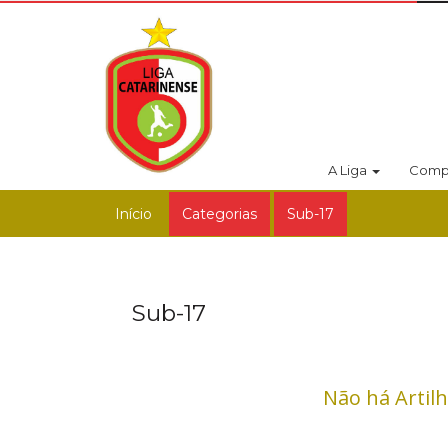
A Liga
Comp
Início
Categorias
Sub-17
Sub-17
Não há Artil