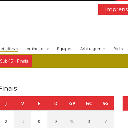
Imprens
etições
Artilheiros
Equipes
Arbitragem
Bid
Sub-13 - Finais
Finais
J
V
E
D
GP
GC
SG
2
2
0
0
10
3
7