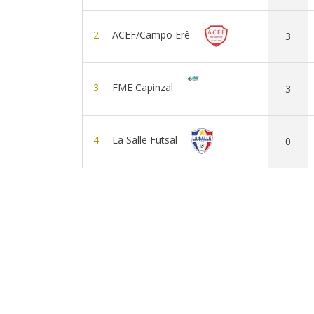
2
ACEF/Campo Erê
3
3
FME Capinzal
3
4
La Salle Futsal
0