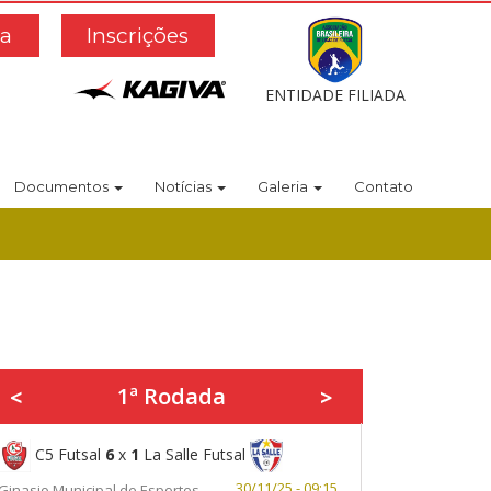
a
Inscrições
ENTIDADE FILIADA
Documentos
Notícias
Galeria
Contato
1ª Rodada
<
>
C5 Futsal
6
x
1
La Salle Futsal
30/11/25 - 09:15
Ginasio Municipal de Esportes