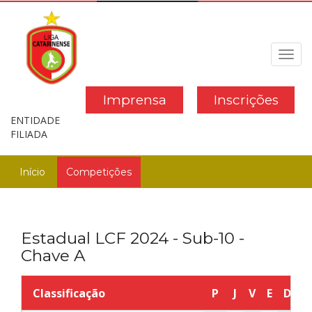
Toggl
navig
Imprensa
Inscrições
ENTIDADE
FILIADA
Início
Competições
Estadual LCF 2024 - Sub-10 -
Chave A
Classificação
P
J
V
E
D
G