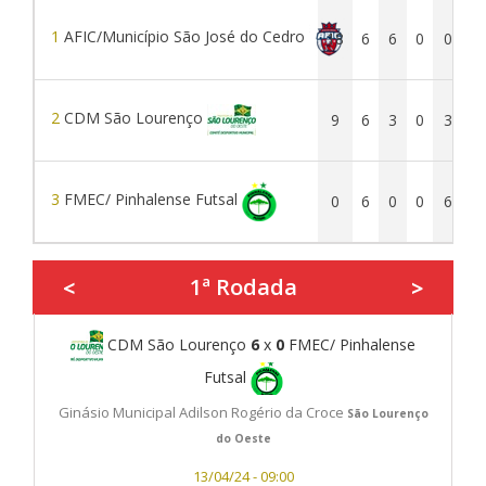
1
AFIC/Município São José do Cedro
18
6
6
0
0
3
2
CDM São Lourenço
9
6
3
0
3
2
3
FMEC/ Pinhalense Futsal
0
6
0
0
6
1ª Rodada
<
>
CDM São Lourenço
6
x
0
FMEC/ Pinhalense
Futsal
Ginásio Municipal Adilson Rogério da Croce
São Lourenço
do Oeste
13/04/24 - 09:00