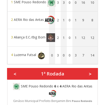
1
SME Pouso Redondo
9
3
3
0
0
16
10
6
2
AERA Rio das Antas
3
2
1
0
1
9
8
1
3
Aliança E.C./Big Bom
3
2
1
0
1
12
12
0
4
Luzerna Futsal
0
3
0
0
3
7
14
-7
1ª Rodada
<
>
SME Pouso Redondo
6
x
4
AERA Rio das Antas
Ginásio Municipal Prefeito Benjamim Bini
Pouso Redondo