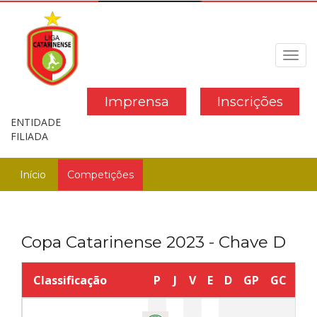
Toggl
navig
Imprensa
Inscrições
ENTIDADE
FILIADA
Início
Competições
Copa Catarinense 2023 - Chave D
Classificação
P
J
V
E
D
GP
GC
SG