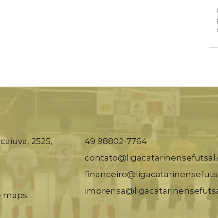
caiuva, 2525,
49 98802-7764
contato@ligacatarinensefutsal
financeiro@ligacatarinensefuts
imprensa@ligacatarinensefuts
e maps