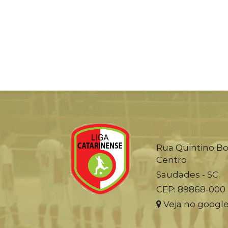
Rua Quintino Bo
Centro
Saudades - SC
CEP: 89868-000
Veja no googl