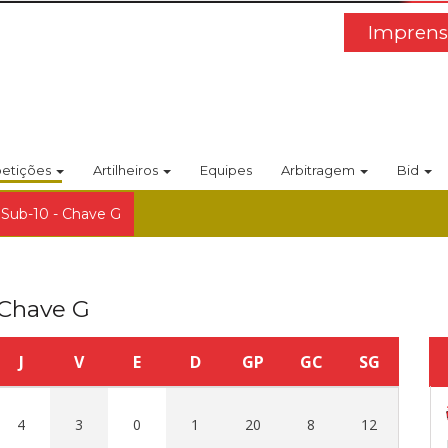
Imprens
etições
Artilheiros
Equipes
Arbitragem
Bid
 Sub-10 - Chave G
 Chave G
J
V
E
D
GP
GC
SG
4
3
0
1
20
8
12