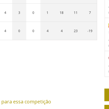
4
3
0
1
18
11
7
4
0
0
4
4
23
-19
 para essa competição