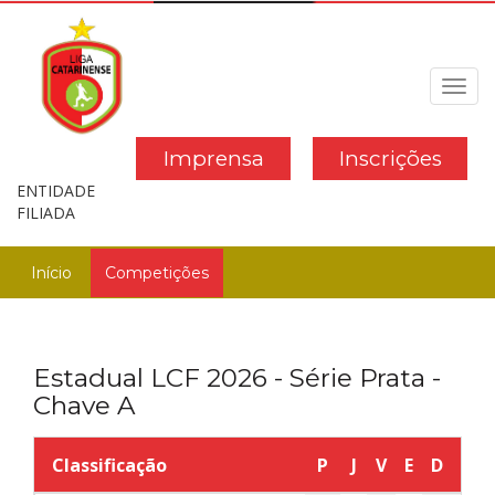
Toggl
navig
Imprensa
Inscrições
ENTIDADE
FILIADA
Início
Competições
Estadual LCF 2026 - Série Prata -
Chave A
Classificação
P
J
V
E
D
GP