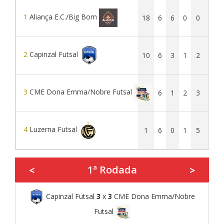
1
Aliança E.C./Big Bom
18
6
6
0
0
31
2
Capinzal Futsal
10
6
3
1
2
28
3
CME Dona Emma/Nobre Futsal
5
6
1
2
3
26
4
Luzerna Futsal
1
6
0
1
5
18
1ª Rodada
<
>
Capinzal Futsal
3
x
3
CME Dona Emma/Nobre
Futsal