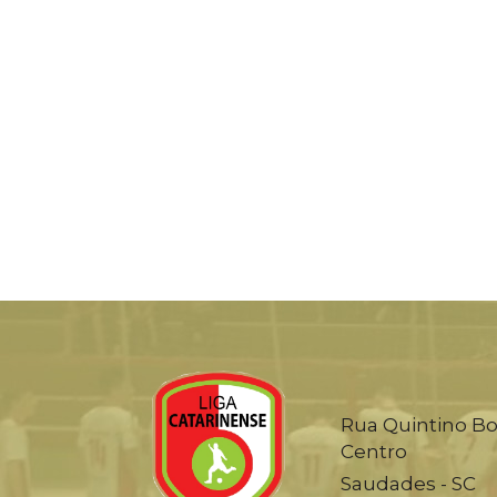
Rua Quintino Bo
Centro
Saudades - SC