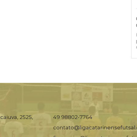
caiuva, 2525,
49 98802-7764
contato@ligacatarinensefutsal