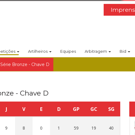
Imprens
etições
Artilheiros
Equipes
Arbitragem
Bid
 Série Bronze - Chave D
onze - Chave D
J
V
E
D
GP
GC
SG
9
8
0
1
59
19
40