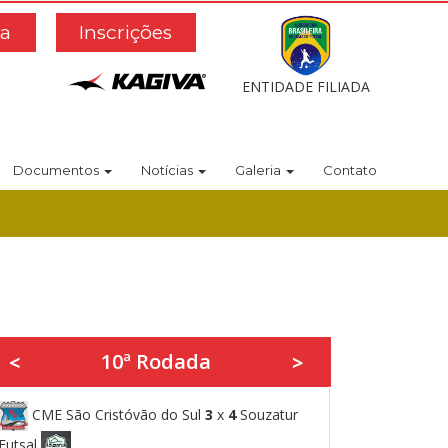
a
Inscrições
ENTIDADE FILIADA
Documentos
Notícias
Galeria
Contato
10ª Rodada
<
>
CME São Cristóvão do Sul
3
x
4
Souzatur
Futsal