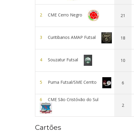
2
CME Cerro Negro
21
3
Curitibanos AMAP Futsal
18
4
Souzatur Futsal
10
5
Puma Futsal/SME Cerrito
6
6
CME São Cristóvão do Sul
2
Cartões