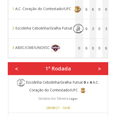
1
A.C. Coração do Contestado/UFC
18
6
6
0
0
4
2
Escolinha Cebolinha/Gralha Futsal
9
6
3
0
3
2
3
ABEC/CME/UNOESC
0
6
0
0
6
5
1ª Rodada
<
>
Escolinha Cebolinha/Gralha Futsal
0
x
4
A.C.
Coração do Contestado/UFC
Ginásio Ivo Silveira
Lages
28/08/21 - 14:00