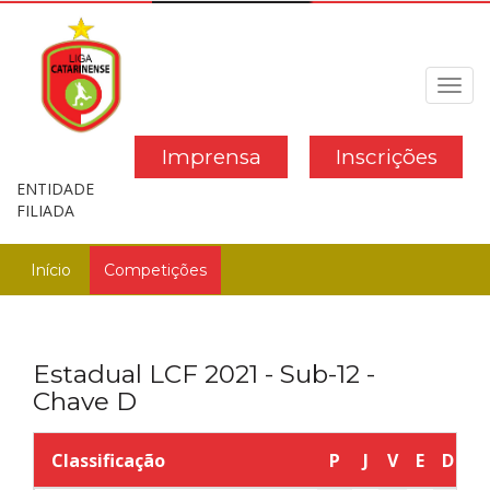
Toggl
navig
Imprensa
Inscrições
ENTIDADE
FILIADA
Início
Competições
Estadual LCF 2021 - Sub-12 -
Chave D
Classificação
P
J
V
E
D
G