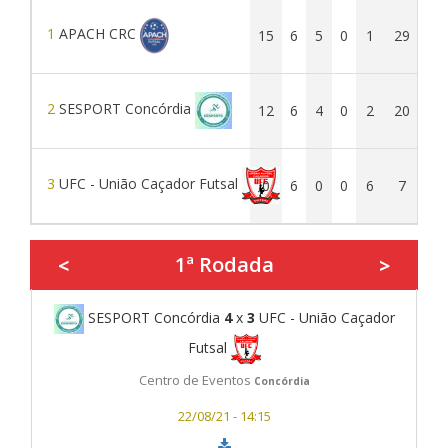
1
APACH CRC
15
6
5
0
1
29
8
2
SESPORT Concórdia
12
6
4
0
2
20
1
3
UFC - União Caçador Futsal
0
6
0
0
6
7
3
1ª Rodada
<
>
SESPORT Concórdia
4
x
3
UFC - União Caçador
Futsal
Centro de Eventos
Concórdia
22/08/21 - 14:15