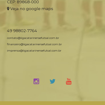
CEP: 89868-000
Veja no google maps
49 98802-7764
contato@ligacatarinensefutsal.com.br
financeiro@ligacatarinensefutsal.com.br
imprensa@ligacatarinensefutsal.com.br