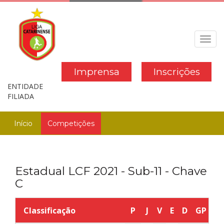
Toggl
navig
Imprensa
Inscrições
ENTIDADE
FILIADA
Início
Competições
Estadual LCF 2021 - Sub-11 - Chave
C
Classificação
P
J
V
E
D
GP
G