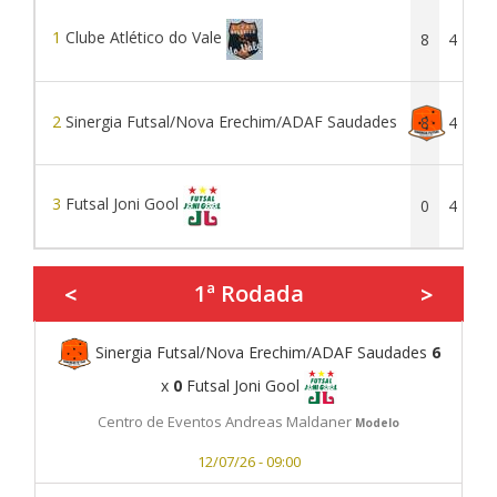
1
Clube Atlético do Vale
8
4
2
2
Sinergia Futsal/Nova Erechim/ADAF Saudades
8
4
2
3
Futsal Joni Gool
0
4
0
1ª Rodada
<
>
Sinergia Futsal/Nova Erechim/ADAF Saudades
6
x
0
Futsal Joni Gool
Centro de Eventos Andreas Maldaner
Modelo
12/07/26 - 09:00