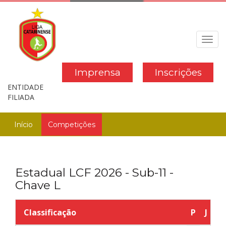
Toggl
navig
Imprensa
Inscrições
ENTIDADE
FILIADA
Início
Competições
Estadual LCF 2026 - Sub-11 -
Chave L
Classificação
P
J
V