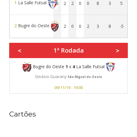
1
La Salle Futsal
6
2
2
0
0
8
3
5
2
Bugre do Oeste
0
2
0
0
2
3
8
-5
1ª Rodada
<
>
Bugre do Oeste
1
x
4
La Salle Futsal
Ginásio Guarany
São Miguel do Oeste
09/11/19 - 19:00
Cartões