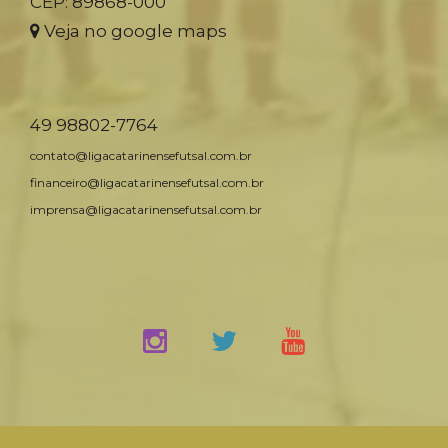
CEP: 89868-000
Veja no google maps
49 98802-7764
contato@ligacatarinensefutsal.com.br
financeiro@ligacatarinensefutsal.com.br
imprensa@ligacatarinensefutsal.com.br