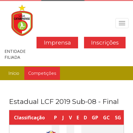
Toggl
navig
Imprensa
Inscrições
ENTIDADE
FILIADA
Início
Competições
Estadual LCF 2019 Sub-08 - Final
Classificação
P
J
V
E
D
GP
GC
SG