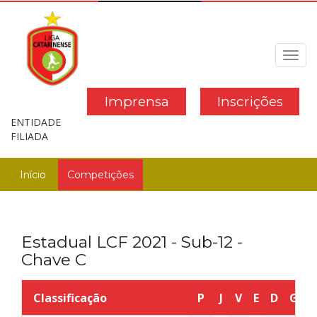
Toggl
navig
Imprensa
Inscrições
ENTIDADE
FILIADA
Início
Competições
Estadual LCF 2021 - Sub-12 -
Chave C
Classificação
P
J
V
E
D
GP