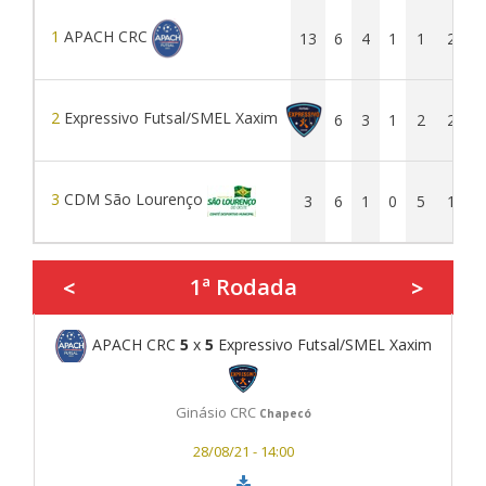
1
APACH CRC
13
6
4
1
1
27
2
Expressivo Futsal/SMEL Xaxim
10
6
3
1
2
23
3
CDM São Lourenço
3
6
1
0
5
11
1ª Rodada
<
>
APACH CRC
5
x
5
Expressivo Futsal/SMEL Xaxim
Ginásio CRC
Chapecó
28/08/21 - 14:00