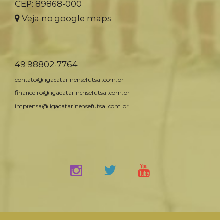
CEP: 89868-000
Veja no google maps
49 98802-7764
contato@ligacatarinensefutsal.com.br
financeiro@ligacatarinensefutsal.com.br
imprensa@ligacatarinensefutsal.com.br