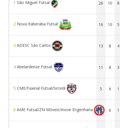
1
São Miguel Futsal
26
10
8
2
2
Nova Itaberaba Futsal
16
10
5
1
3
ADESC São Carlos
13
8
4
1
4
Abelardense Futsal
11
8
3
2
5
CME/Faxinal Futsal/Sicredi
5
6
1
2
6
AME Futsal/ZN Móveis/Inove Engenharia
4
6
1
1