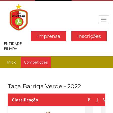
Toggl
navig
Imprensa
Inscrições
ENTIDADE
FILIADA
Início
Competições
Taça Barriga Verde - 2022
Classificação
P
J
V
E