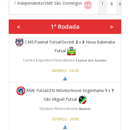
7
Independente/SME São Domingos
1
6
0
1
1ª Rodada
<
>
CME/Faxinal Futsal/Sicredi
2
x
3
Nova Itaberaba
Futsal
Centro Esportivo Faxinalense
Faxinal dos Guedes
06/09/22 - 20:30
AME Futsal/ZN Móveis/Inove Engenharia
1
x
7
São Miguel Futsal
Ginásio Aloísio Knorts
Modelo
13/09/22 - 20:00