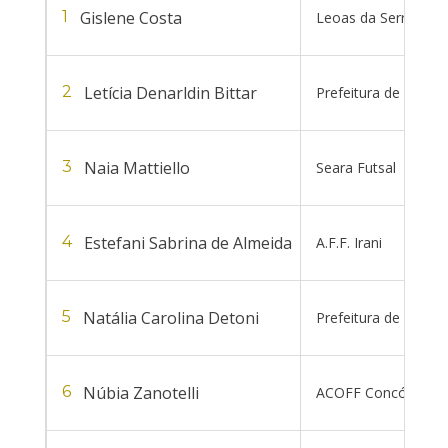
Gislene Costa
1
Leoas da Serra
Letícia Denarldin Bittar
2
Prefeitura de Chap
Naia Mattiello
3
Seara Futsal
Estefani Sabrina de Almeida
4
A.F.F. Irani
Natália Carolina Detoni
5
Prefeitura de Chap
Núbia Zanotelli
6
ACOFF Concórdia