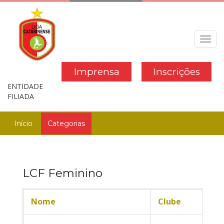
Toggl
navig
Imprensa
Inscrições
ENTIDADE
FILIADA
Início
Categorias
LCF Feminino
Nome
Clube