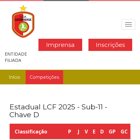
Toggl
navig
Imprensa
Inscrições
ENTIDADE
FILIADA
Início
Competições
Estadual LCF 2025 - Sub-11 -
Chave D
Classificação
P
J
V
E
D
GP
GC
SG