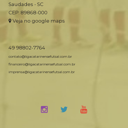
Saudades - SC
CEP: 89868-000
Veja no google maps
49 98802-7764
contato@ligacatarinensefutsal.com.br
financeiro@ligacatarinensefutsal.com.br
imprensa@ligacatarinensefutsal.com.br