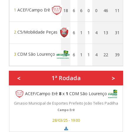
1
ACEF/Campo Erê
18
6
6
0
0
46
11
35
2
C5/Mobilidade Peças
4
6
1
1
4
13
31
-18
3
CDM São Lourenço
4
6
1
1
4
22
39
-17
1ª Rodada
<
>
ACEF/Campo Erê
8
x
1
CDM São Lourenço
Ginasio Municipal de Esportes Prefeito João Telles Padilha
Campo Erê
28/03/25 - 19:00