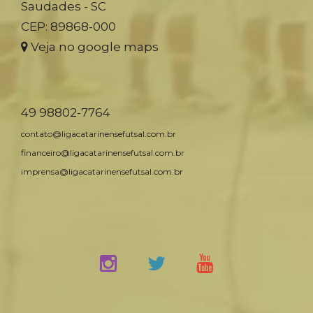
Saudades - SC
CEP: 89868-000
Veja no google maps
49 98802-7764
contato@ligacatarinensefutsal.com.br
financeiro@ligacatarinensefutsal.com.br
imprensa@ligacatarinensefutsal.com.br