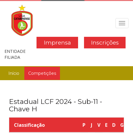
Toggl
navig
Imprensa
Inscrições
ENTIDADE
FILIADA
Início
Competições
Estadual LCF 2024 - Sub-11 -
Chave H
Classificação
P
J
V
E
D
GP