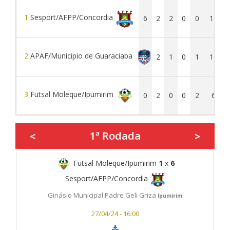
1
Sesport/AFPP/Concordia
6
2
2
0
0
11
2
APAF/Municipio de Guaraciaba
3
2
1
0
1
16
3
Futsal Moleque/Ipumirim
0
2
0
0
2
6
1ª Rodada
<
>
Futsal Moleque/Ipumirim
1
x
6
Sesport/AFPP/Concordia
Ginásio Municipal Padre Geli Griza
Ipumirim
27/04/24 - 16:00