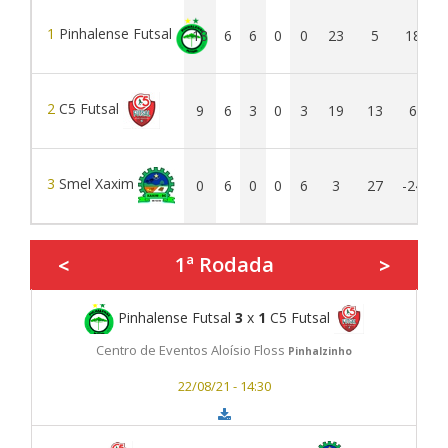
1
Pinhalense Futsal
18
6
6
0
0
23
5
18
2
C5 Futsal
9
6
3
0
3
19
13
6
3
Smel Xaxim
0
6
0
0
6
3
27
-24
1ª Rodada
<
>
Pinhalense Futsal
3
x
1
C5 Futsal
Centro de Eventos Aloísio Floss
Pinhalzinho
22/08/21 - 14:30