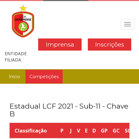
Toggl
navig
Imprensa
Inscrições
ENTIDADE
FILIADA
Início
Competições
Estadual LCF 2021 - Sub-11 - Chave
B
Classificação
P
J
V
E
D
GP
GC
SG