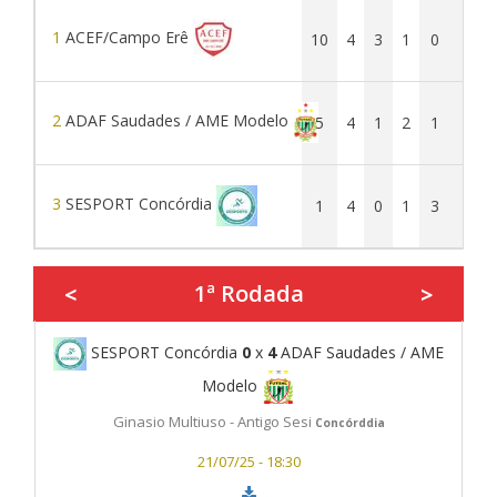
1
ACEF/Campo Erê
10
4
3
1
0
15
2
ADAF Saudades / AME Modelo
5
4
1
2
1
12
3
SESPORT Concórdia
1
4
0
1
3
3
1ª Rodada
<
>
SESPORT Concórdia
0
x
4
ADAF Saudades / AME
Modelo
Ginasio Multiuso - Antigo Sesi
Concórddia
21/07/25 - 18:30