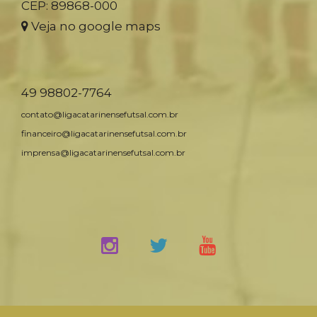
CEP: 89868-000
Veja no google maps
49 98802-7764
contato@ligacatarinensefutsal.com.br
financeiro@ligacatarinensefutsal.com.br
imprensa@ligacatarinensefutsal.com.br