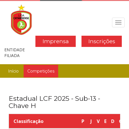
Toggl
navig
Imprensa
Inscrições
ENTIDADE
FILIADA
Início
Competições
Estadual LCF 2025 - Sub-13 -
Chave H
Classificação
P
J
V
E
D
GP