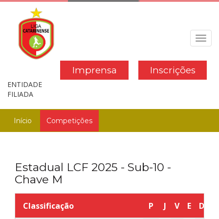
Toggl
navig
Imprensa
Inscrições
ENTIDADE
FILIADA
Início
Competições
Estadual LCF 2025 - Sub-10 -
Chave M
Classificação
P
J
V
E
D
G