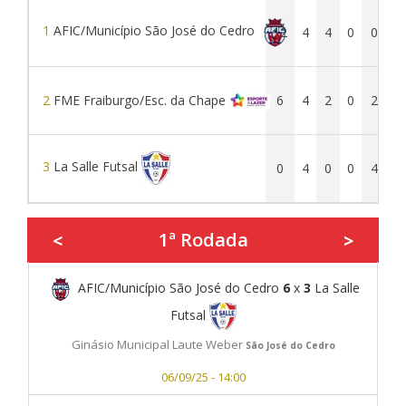
1
AFIC/Município São José do Cedro
12
4
4
0
0
2
2
FME Fraiburgo/Esc. da Chape
6
4
2
0
2
1
3
La Salle Futsal
0
4
0
0
4
1
1ª Rodada
<
>
AFIC/Município São José do Cedro
6
x
3
La Salle
Futsal
Ginásio Municipal Laute Weber
São José do Cedro
06/09/25 - 14:00