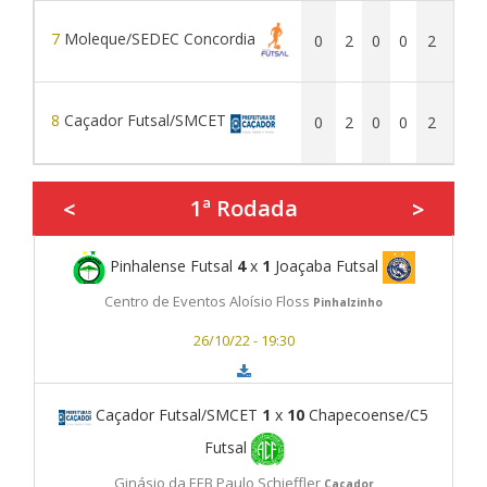
7
Moleque/SEDEC Concordia
0
2
0
0
2
3
8
Caçador Futsal/SMCET
0
2
0
0
2
2
1ª Rodada
<
>
Pinhalense Futsal
4
x
1
Joaçaba Futsal
Centro de Eventos Aloísio Floss
Pinhalzinho
26/10/22 - 19:30
Caçador Futsal/SMCET
1
x
10
Chapecoense/C5
Futsal
Ginásio da EEB Paulo Schieffler
Caçador