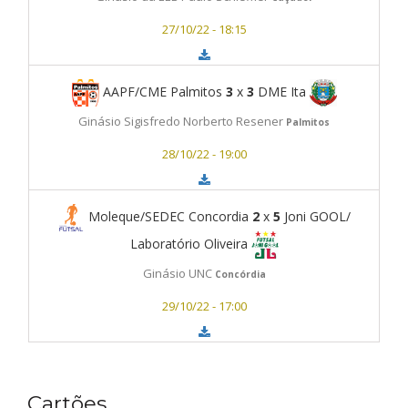
27/10/22 - 18:15
AAPF/CME Palmitos
3
x
3
DME Ita
Ginásio Sigisfredo Norberto Resener
Palmitos
28/10/22 - 19:00
Moleque/SEDEC Concordia
2
x
5
Joni GOOL/
Laboratório Oliveira
Ginásio UNC
Concórdia
29/10/22 - 17:00
Cartões