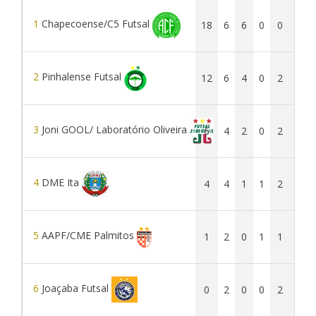
1
Chapecoense/C5 Futsal
18
6
6
0
0
42
2
Pinhalense Futsal
12
6
4
0
2
20
3
Joni GOOL/ Laboratório Oliveira
6
4
2
0
2
25
4
DME Ita
4
4
1
1
2
12
5
AAPF/CME Palmitos
1
2
0
1
1
5
6
Joaçaba Futsal
0
2
0
0
2
1