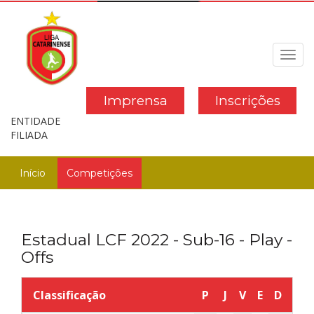
Toggl
navig
Imprensa
Inscrições
ENTIDADE
FILIADA
Início
Competições
Estadual LCF 2022 - Sub-16 - Play -
Offs
Classificação
P
J
V
E
D
GP