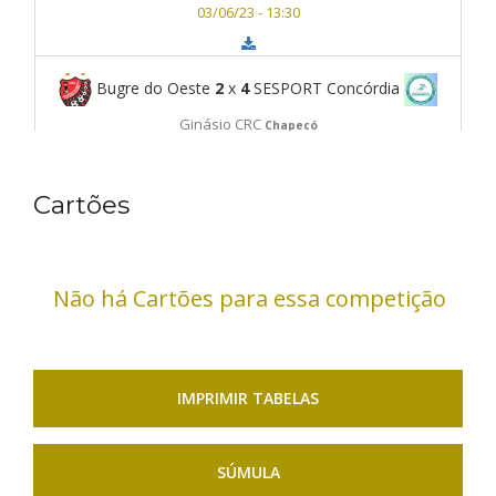
03/06/23 - 13:30
Bugre do Oeste
2
x
4
SESPORT Concórdia
Ginásio CRC
Chapecó
03/06/23 - 14:30
Cartões
APACH CRC
6
x
0
Capinzal Futsal/FME Capinzal
Não há Cartões para essa competição
Ginásio CRC
Chapecó
03/06/23 - 15:30
IMPRIMIR TABELAS
SÚMULA