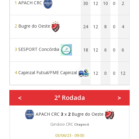
1
APACH CRC
30
12
10
0
2
45
2
Bugre do Oeste
24
12
8
0
4
48
3
SESPORT Concórdia
18
12
6
0
6
39
4
Capinzal Futsal/FME Capinzal
0
12
0
0
12
7
2ª Rodada
<
>
APACH CRC
3
x
2
Bugre do Oeste
Ginásio CRC
Chapecó
03/06/23 - 09:00