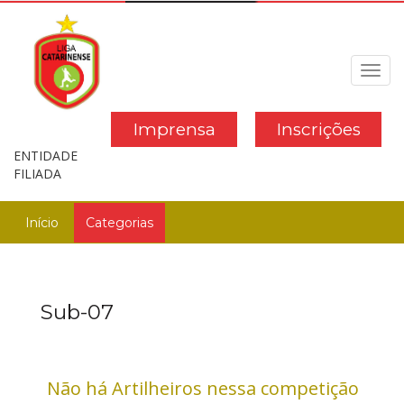
Toggl
navig
Imprensa
Inscrições
ENTIDADE
FILIADA
Início
Categorias
Sub-07
Não há Artilheiros nessa competição