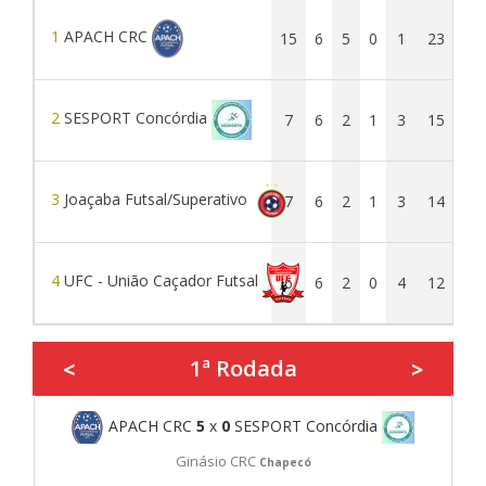
1
APACH CRC
15
6
5
0
1
23
8
2
SESPORT Concórdia
7
6
2
1
3
15
1
3
Joaçaba Futsal/Superativo
7
6
2
1
3
14
2
4
UFC - União Caçador Futsal
6
6
2
0
4
12
1
1ª Rodada
<
>
APACH CRC
5
x
0
SESPORT Concórdia
Ginásio CRC
Chapecó