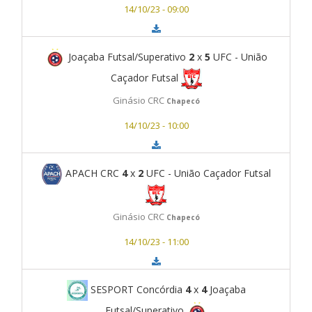
14/10/23 - 09:00
Joaçaba Futsal/Superativo
2
x
5
UFC - União
Caçador Futsal
Ginásio CRC
Chapecó
14/10/23 - 10:00
APACH CRC
4
x
2
UFC - União Caçador Futsal
Ginásio CRC
Chapecó
14/10/23 - 11:00
SESPORT Concórdia
4
x
4
Joaçaba
Futsal/Superativo