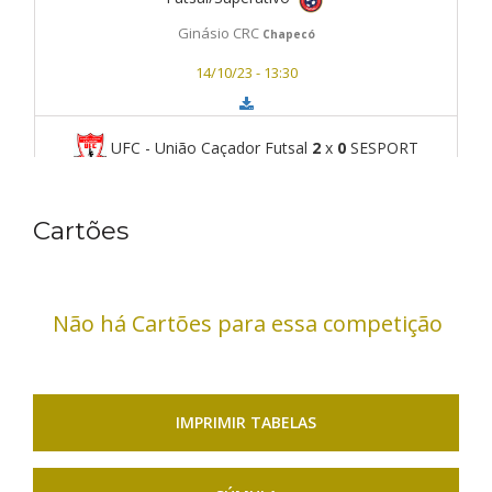
Ginásio CRC
Chapecó
14/10/23 - 13:30
UFC - União Caçador Futsal
2
x
0
SESPORT
Concórdia
Ginásio CRC
Chapecó
Cartões
14/10/23 - 14:30
Não há Cartões para essa competição
APACH CRC
5
x
1
Joaçaba Futsal/Superativo
Ginásio CRC
Chapecó
14/10/23 - 15:30
IMPRIMIR TABELAS