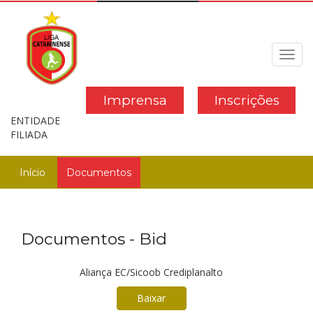
Toggl
navig
Imprensa
Inscrições
ENTIDADE
FILIADA
Início
Documentos
Documentos - Bid
Aliança EC/Sicoob Crediplanalto
Baixar