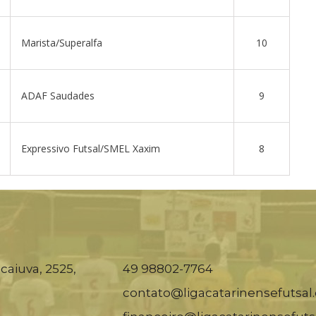
Marista/Superalfa
10
ADAF Saudades
9
Expressivo Futsal/SMEL Xaxim
8
caiuva, 2525,
49 98802-7764
contato@ligacatarinensefutsal