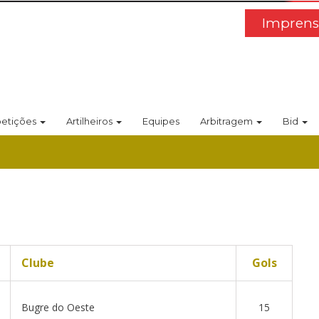
Imprens
etições
Artilheiros
Equipes
Arbitragem
Bid
Clube
Gols
Bugre do Oeste
15