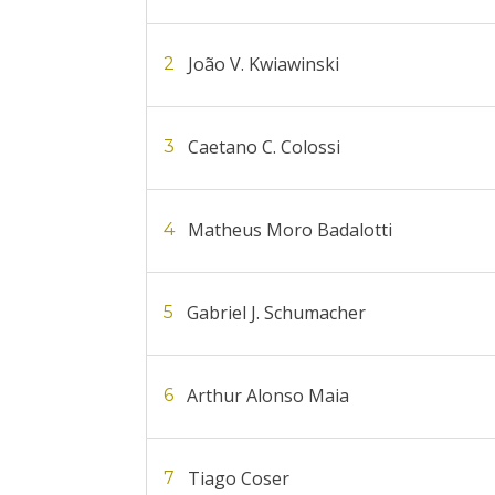
João V. Kwiawinski
2
Caetano C. Colossi
3
Matheus Moro Badalotti
4
Gabriel J. Schumacher
5
Arthur Alonso Maia
6
Tiago Coser
7