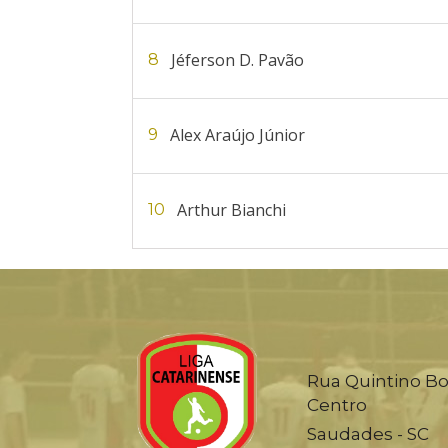
Jéferson D. Pavão
8
Alex Araújo Júnior
9
Arthur Bianchi
10
Rua Quintino Bo
Centro
Saudades - SC