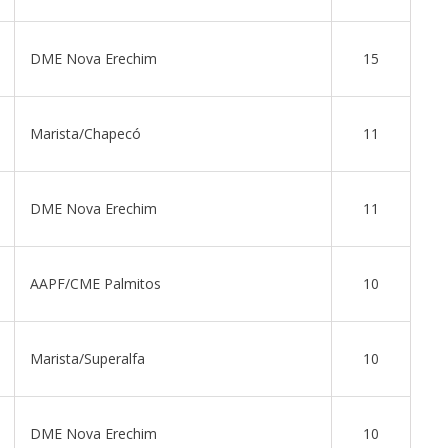
DME Nova Erechim
15
Marista/Chapecó
11
DME Nova Erechim
11
AAPF/CME Palmitos
10
Marista/Superalfa
10
DME Nova Erechim
10