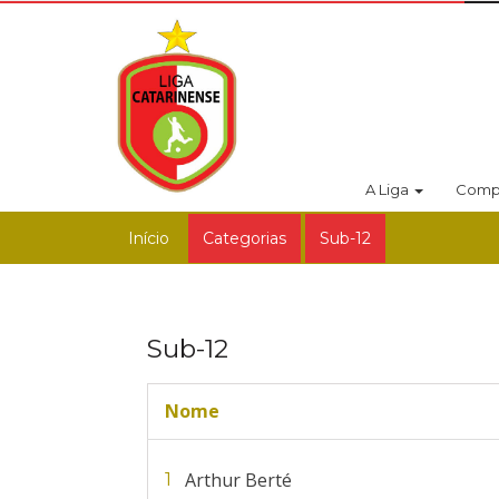
A Liga
Comp
Início
Categorias
Sub-12
Sub-12
Nome
Arthur Berté
1